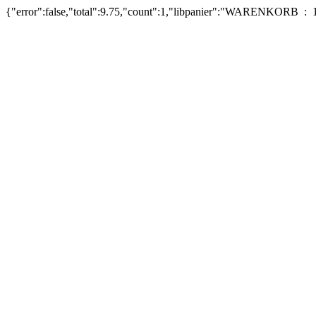
{"error":false,"total":9.75,"count":1,"libpanier":"WARENKORB : 1 