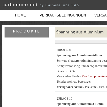
carbonrohr.net
by CarboneTube SAS
HOME
VERKAUFSBEDINGUNGEN
VERSAN
PRODUKTE
Spannring aus Aluminium
20BAG6-8
Spannring aus Aluminium 6-8mm
Schwarz eloxierter Aluminiumring be
Kompressionsring und der Spannverbi
Gewicht : 4.3g
Verwenden Sie den
Zweikomponenten-
Teleskoprohr zu befestigen.
Verfügbarer Artikel, Preis incl. 19
25BAG8-10
Spannring aus Aluminium 8-10mm