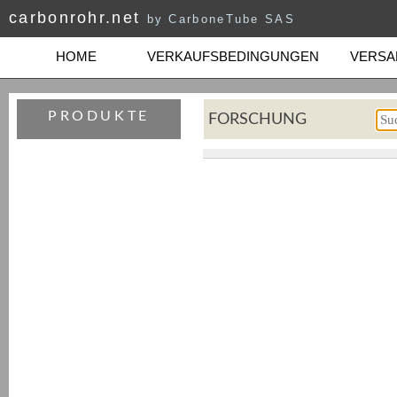
carbonrohr.net
by CarboneTube SAS
HOME
VERKAUFSBEDINGUNGEN
VERSAN
PRODUKTE
FORSCHUNG