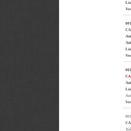
Län
Ver
00
CA
Au
Au
Län
Ver
00
CA
Au
Län
Auf
Ver
00
CA
Auß