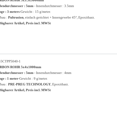
RBON ROHR 5x3.5x3000mm
ßendurchmesser : 5mm
- Innendurchmesser : 3.5mm
ge : 3 meters
-Gewicht : 15 g/meter.
bau :
Pultrusion
, einfach gerichtet + Innengewebe 45°, Epoxitharz.
fügbarer Artikel, Preis incl. MWSt
55CTPP5040-1
RBON ROHR 5x4x1000mm
ßendurchmesser : 5mm
- Innendurchmesser : 4mm
ge : 1 meter
-Gewicht : 9 g/meter.
bau :
PRE-PREG TECHNOLOGY
, Epoxitharz.
fügbarer Artikel, Preis incl. MWSt