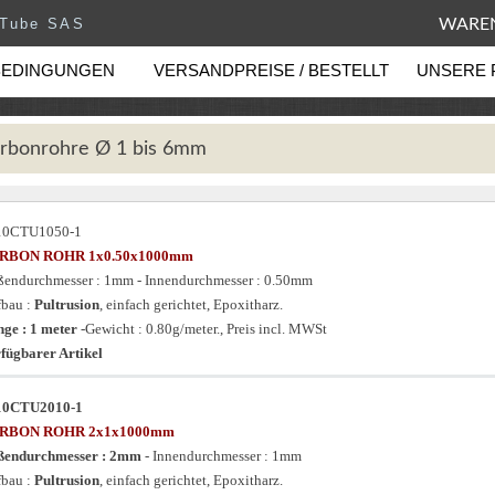
eTube SAS
WAREN
BEDINGUNGEN
VERSANDPREISE / BESTELLT
UNSERE 
rbonrohre Ø 1 bis 6mm
10CTU1050-1
RBON ROHR 1x0.50x1000mm
endurchmesser : 1mm - Innendurchmesser : 0.50mm
bau :
Pultrusion
, einfach gerichtet, Epoxitharz.
ge : 1 meter
-Gewicht : 0.80g/meter., Preis incl. MWSt
fügbarer Artikel
10CTU2010-1
RBON ROHR 2x1x1000mm
ßendurchmesser : 2mm
- Innendurchmesser : 1mm
bau :
Pultrusion
, einfach gerichtet, Epoxitharz.