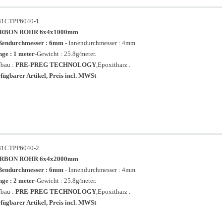
81CTPP6040-1
RBON ROHR 6x4x1000mm
ßendurchmesser : 6mm
- Innendurchmesser : 4mm
ge : 1 meter
-Gewicht : 25.8g⁄meter.
bau :
PRE-PREG TECHNOLOGY
,Epoxitharz .
fügbarer Artikel, Preis incl. MWSt
81CTPP6040-2
RBON ROHR 6x4x2000mm
ßendurchmesser : 6mm
- Innendurchmesser : 4mm
ge : 2 meter
-Gewicht : 25.8g⁄meter.
bau :
PRE-PREG TECHNOLOGY
,Epoxitharz .
fügbarer Artikel, Preis incl. MWSt