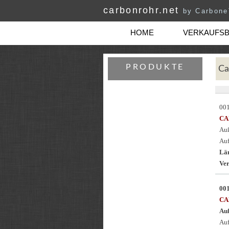
carbonrohr.net
by Carbon
HOME
VERKAUFS
PRODUKTE
Ca
00
CA
Auß
Auf
Län
Ver
00
CA
Au
Auf