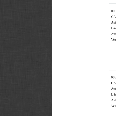
00
CA
Au
Län
Auf
Ver
00
CA
Au
Län
Auf
Ver