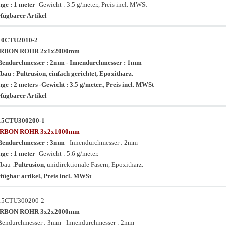
ge : 1 meter
-Gewicht : 3.5 g/meter., Preis incl. MWSt
fügbarer Artikel
10CTU2010-2
RBON ROHR 2x1x2000mm
ßendurchmesser : 2mm - Innendurchmesser : 1mm
fbau :
Pultrusion
, einfach gerichtet, Epoxitharz.
ge : 2 meters
-Gewicht : 3.5 g/meter., Preis incl. MWSt
fügbarer Artikel
15CTU300200-1
RBON ROHR 3x2x1000mm
ßendurchmesser : 3mm
- Innendurchmesser : 2mm
ge : 1 meter
-Gewicht : 5.6 g/meter.
bau :
Pultrusion
, unidirektionale Fasern, Epoxitharz.
fügbar artikel, Preis incl. MWSt
15CTU300200-2
RBON ROHR 3x2x2000mm
endurchmesser : 3mm - Innendurchmesser : 2mm