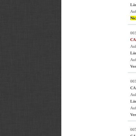
Län
Auf
Nic
00
CA
Auß
Län
Auf
Ver
00
CA
Auß
Län
Auf
Ver
00