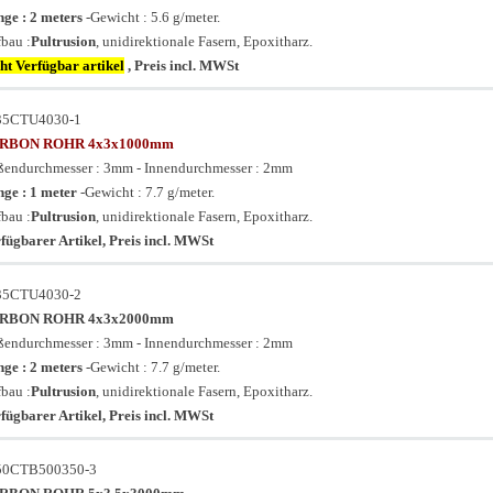
ge : 2 meters
-Gewicht : 5.6 g/meter.
bau :
Pultrusion
, unidirektionale Fasern, Epoxitharz.
ht Verfügbar artikel
, Preis incl. MWSt
35CTU4030-1
RBON ROHR 4x3x1000mm
endurchmesser : 3mm - Innendurchmesser : 2mm
ge : 1 meter
-Gewicht : 7.7 g/meter.
bau :
Pultrusion
, unidirektionale Fasern, Epoxitharz.
fügbarer Artikel, Preis incl. MWSt
35CTU4030-2
RBON ROHR 4x3x2000mm
endurchmesser : 3mm - Innendurchmesser : 2mm
ge : 2 meters
-Gewicht : 7.7 g/meter.
bau :
Pultrusion
, unidirektionale Fasern, Epoxitharz.
fügbarer Artikel, Preis incl. MWSt
50CTB500350-3