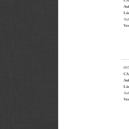
CA
Au
Län
Auf
Ver
00
CA
Au
Län
Auf
Ver