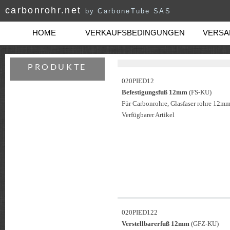
carbonrohr.net
by CarboneTube SAS
HOME
VERKAUFSBEDINGUNGEN
VERSAN
PRODUKTE
020PIED12
Befestigungsfuß 12mm
(FS-KU)
Für Carbonrohre, Glasfaser rohre 12mm
Verfügbarer Artikel
020PIED122
Verstellbarerfuß 12mm
(GFZ-KU)