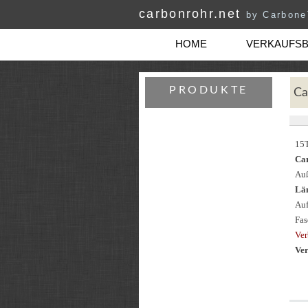
carbonrohr.net
by Carbon
HOME
VERKAUFS
PRODUKTE
Ca
15
Ca
Auß
Län
Auf
Fas
Ver
Ver