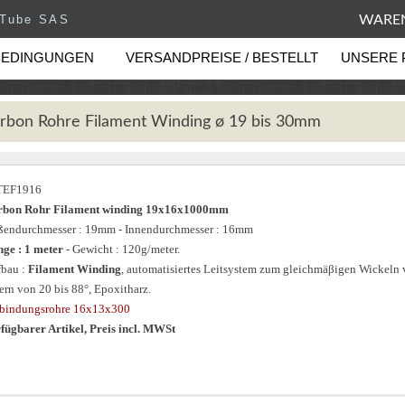
eTube SAS
WAREN
BEDINGUNGEN
VERSANDPREISE / BESTELLT
UNSERE 
rbon Rohre Filament Winding ø 19 bis 30mm
TEF1916
rbon Rohr Filament winding 19x16x1000mm
endurchmesser : 19mm - Innendurchmesser : 16mm
ge : 1 meter
- Gewicht : 120g/meter.
bau :
Filament Winding
, automatisiertes Leitsystem zum gleichmäβigen Wickeln
ern von 20 bis 88°, Epoxitharz.
bindungsrohre 16x13x300
fügbarer Artikel, Preis incl. MWSt