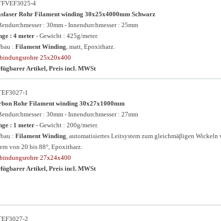
TFVEF3025-4
asfaser Rohr Filament winding 30x25x4000mm Schwarz
endurchmesser : 30mm - Innendurchmesser : 25mm
ge : 4 meter
- Gewicht : 425g/meter.
bau :
Filament Winding
, matt, Epoxitharz.
bindungsrohre 25x20x400
fügbarer Artikel, Preis incl. MWSt
TEF3027-1
rbon Rohr Filament winding 30x27x1000mm
endurchmesser : 30mm - Innendurchmesser : 27mm
ge : 1 meter
- Gewicht : 200g/meter.
bau :
Filament Winding
, automatisiertes Leitsystem zum gleichmäβigen Wickeln
ern von 20 bis 88°, Epoxitharz.
bindungsrohre 27x24x400
fügbarer Artikel, Preis incl. MWSt
TEF3027-2