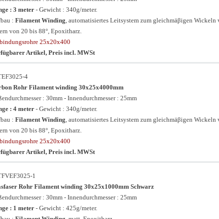
ge : 3 meter
- Gewicht : 340g/meter.
bau :
Filament Winding
, automatisiertes Leitsystem zum gleichmäβigen Wickeln
ern von 20 bis 88°, Epoxitharz.
bindungsrohre 25x20x400
fügbarer Artikel, Preis incl. MWSt
TEF3025-4
rbon Rohr Filament winding 30x25x4000mm
endurchmesser : 30mm - Innendurchmesser : 25mm
ge : 4 meter
- Gewicht : 340g/meter.
bau :
Filament Winding
, automatisiertes Leitsystem zum gleichmäβigen Wickeln
ern von 20 bis 88°, Epoxitharz.
bindungsrohre 25x20x400
fügbarer Artikel, Preis incl. MWSt
TFVEF3025-1
asfaser Rohr Filament winding 30x25x1000mm Schwarz
endurchmesser : 30mm - Innendurchmesser : 25mm
ge : 1 meter
- Gewicht : 425g/meter.
bau :
Filament Winding
, matt, Epoxitharz.