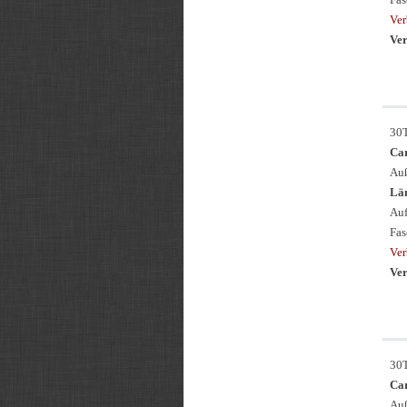
Ver
Ver
30
Ca
Auß
Län
Auf
Fas
Ver
Ver
30
Ca
Auß