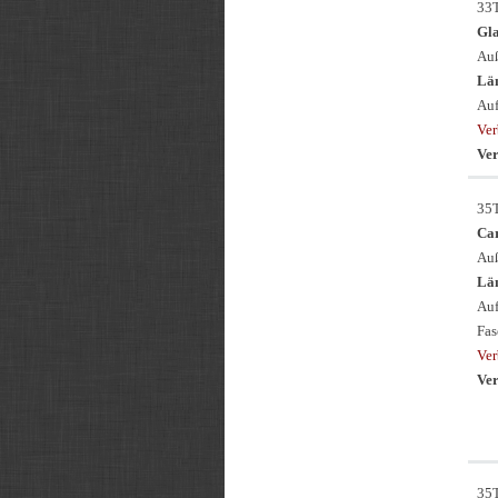
33
Gl
Auß
Län
Auf
Ver
Ver
35
Ca
Auß
Län
Auf
Fas
Ver
Ver
35