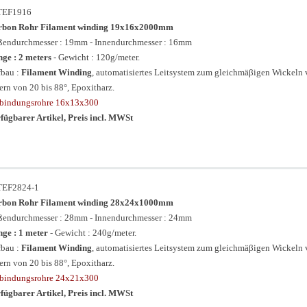
TEF1916
rbon Rohr Filament winding 19x16x2000mm
endurchmesser : 19mm - Innendurchmesser : 16mm
ge : 2 meters
- Gewicht : 120g/meter.
bau :
Filament Winding
, automatisiertes Leitsystem zum gleichmäβigen Wickeln
ern von 20 bis 88°, Epoxitharz.
bindungsrohre 16x13x300
fügbarer Artikel, Preis incl. MWSt
TEF2824-1
rbon Rohr Filament winding 28x24x1000mm
endurchmesser : 28mm - Innendurchmesser : 24mm
ge : 1 meter
- Gewicht : 240g/meter.
bau :
Filament Winding
, automatisiertes Leitsystem zum gleichmäβigen Wickeln
ern von 20 bis 88°, Epoxitharz.
bindungsrohre 24x21x300
fügbarer Artikel, Preis incl. MWSt