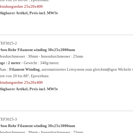
bindungsrohre 25x20x400
fügbarer Artikel, Preis incl. MWSt
TEF3025-2
rbon Rohr Filament winding 30x25x2000mm
endurchmesser : 30mm - Innendurchmesser : 25mm
ge : 2 meter
- Gewicht : 340g/meter.
bau :
Filament Winding
, automatisiertes Leitsystem zum gleichmäβigen Wickeln
ern von 20 bis 88°, Epoxitharz.
bindungsrohre 25x20x400
fügbarer Artikel, Preis incl. MWSt
TEF3025-3
rbon Rohr Filament winding 30x25x3000mm
endurchmesser : 30mm - Innendurchmesser : 25mm