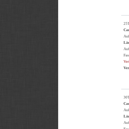
25
Ca
Auß
Län
Auf
Fas
Ver
Ver
30
Ca
Auß
Län
Auf
Fas