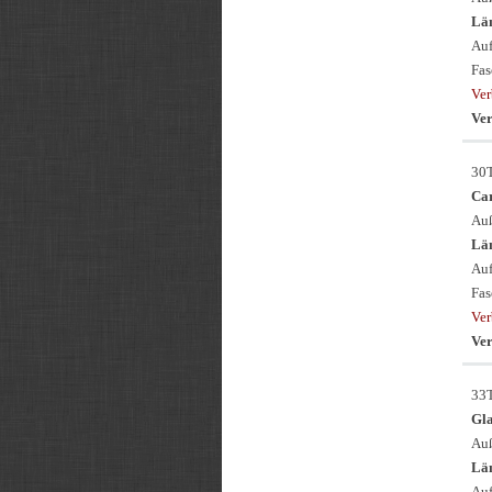
Län
Auf
Fas
Ver
Ver
30
Ca
Auß
Län
Auf
Fas
Ver
Ver
33
Gl
Auß
Län
Auf