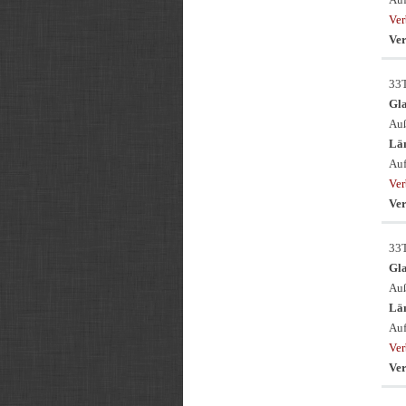
Ver
Ver
33
Gl
Auß
Län
Auf
Ver
Ver
33
Gl
Auß
Län
Auf
Ver
Ver