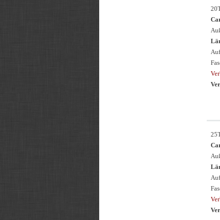
20
Ca
Auß
Län
Auf
Fas
Ver
Ver
25
Ca
Auß
Län
Auf
Fas
Ver
Ver