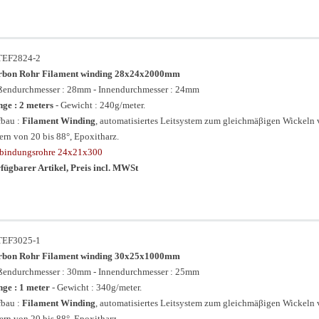
TEF2824-2
rbon Rohr Filament winding 28x24x2000mm
endurchmesser : 28mm - Innendurchmesser : 24mm
ge : 2 meters
- Gewicht : 240g/meter.
bau :
Filament Winding
, automatisiertes Leitsystem zum gleichmäβigen Wickeln
ern von 20 bis 88°, Epoxitharz.
bindungsrohre 24x21x300
fügbarer Artikel, Preis incl. MWSt
TEF3025-1
rbon Rohr Filament winding 30x25x1000mm
endurchmesser : 30mm - Innendurchmesser : 25mm
ge : 1 meter
- Gewicht : 340g/meter.
bau :
Filament Winding
, automatisiertes Leitsystem zum gleichmäβigen Wickeln
ern von 20 bis 88°, Epoxitharz.